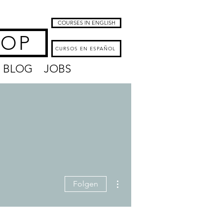
COURSES IN ENGLISH
HOP
CURSOS EN ESPAÑOL
BLOG
JOBS
re - Lash Lifting - Brows
Weitere Optionen
Folgen