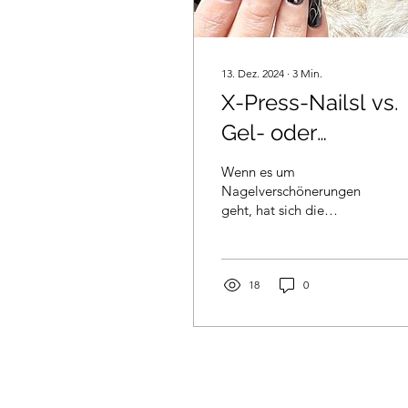
13. Dez. 2024
∙
3
Min.
X-Press-Nailsl vs.
Gel- oder
Acrylnägel
Wenn es um
Nagelverschönerungen
geht, hat sich die
Schönheitsindustrie
traditionell auf Gel- und
Acrylsysteme verlassen.
Diese Methoden...
18
0