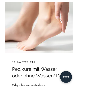
12. Jan. 2025
∙
2
Min.
Pediküre mit Wasser
oder ohne Wasser? Das
ist hier die Frage.
Why choose waterless
Sprechen wir über die
pedicures?
wasserlose Pediküre.