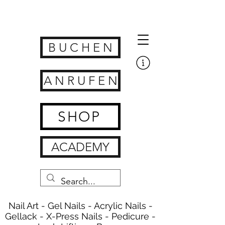
Get Nailed Nails, Lashes, Brows & Feet | nagelstudio zürich
www.getnailedx.com/tos
B U C H E N
A N R U F E N
SHOP
ACADEMY
Nail Art - Gel Nails - Acrylic Nails -
Gellack - X-Press Nails - Pedicure -