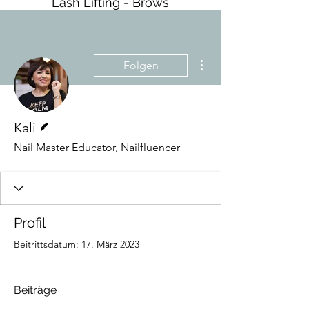
Lash Lifting - Brows
Weitere Optionen
Folgen
Autor
Kali
Nail Master Educator, Nailfluencer
Profil
Beitrittsdatum: 17. März 2023
Beiträge